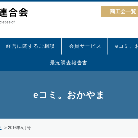
商工会一覧
ieties of
経営に関するご相談
会員サービス
eコミ。
景況調査報告書
eコミ。おかやま
ま
>
2016年5月号