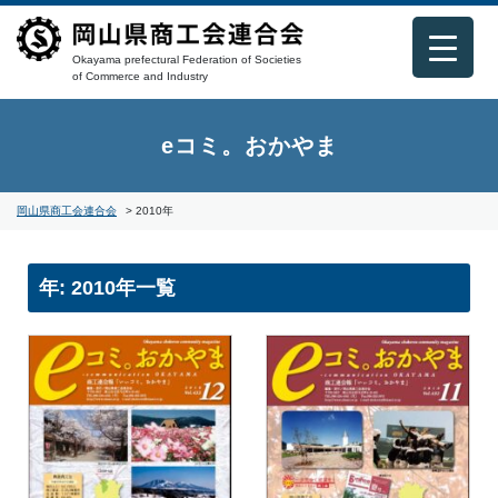
Okayama prefectural Federation of Societies
of Commerce and Industry
eコミ。おかやま
岡山県商工会連合会
>
2010年
年:
2010年
一覧