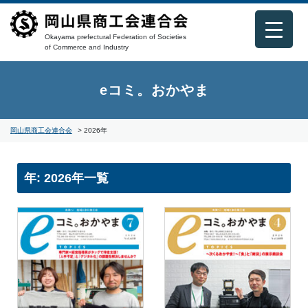
Okayama prefectural Federation of Societies
of Commerce and Industry
eコミ。おかやま
岡山県商工会連合会
>
2026年
年:
2026年
一覧