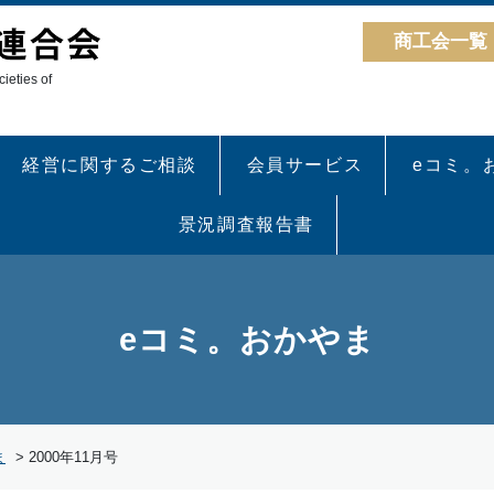
商工会一覧
ieties of
経営に関するご相談
会員サービス
eコミ。
景況調査報告書
eコミ。おかやま
ま
>
2000年11月号